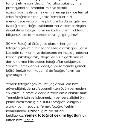
türlü işletme için idealdir. Yaratıcı bakış açımız,
profesyonel ekipmanlarımız ve teknik
uzmanlığımız ile yemeklerinizi en iyi şekilde temsil
eden fotoğraflar çekiyoruz. Yemeklerinizi
menünüzde veya online platformlarda sergilemek
istediğinizde, doğru ışıklandırma ve kompozisyon
ile çekilmiş fotoğrafların ne kadar önemli olduğunu
biliyoruz. İşte tam burada devreye giriyoruz!
50MM Fotoğraf Stüdyosu olarak, her yemek
fotoğrafı çekimini bir sanat eseri olarak görüyoruz.
Lezzetin renklerini ve dokusunu en ince ayrıntısına
kadar yakalayarak, izleyicilerinizin gözlerine ve
damaklarına hitap eden fotoğraflar çekiyoruz.
Sadece yemeklerinizi değil, aynı zamanda yemek
kültürünüzü ve hikayenizi de fotoğraflarımıza
yansıtıyoruz.
Yemek fotoğraf çekimi ihtiyaçlarınız için bize
güvendiğinizde, profesyonellikten ödün vermeden
en kaliteli hizmeti alacağınızdan emin olabilirsiniz.
Yemeklerinizin ve işletmenizin benzersizliğini ön
plana çıkarmak için 50MM Fotoğraf Stüdyosu
olarak yanınızdayız. Yemek fotoğraf çekimi
konusundaki uzmanlığımızla sizleri
bekliyoruz.
Yemek fotoğraf çekimi fiyatları
için
lütfen bize
ulaşın
.