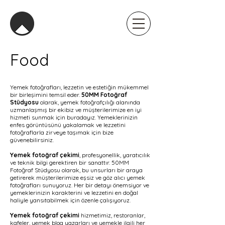
Food
Yemek fotoğrafları, lezzetin ve estetiğin mükemmel
bir birleşimini temsil eder.
50MM Fotoğraf
Stüdyosu
olarak, yemek fotoğrafçılığı alanında
uzmanlaşmış bir ekibiz ve müşterilerimize en iyi
hizmeti sunmak için buradayız. Yemeklerinizin
enfes görüntüsünü yakalamak ve lezzetini
fotoğraflarla zirveye taşımak için bize
güvenebilirsiniz.
Yemek fotoğraf çekimi
, profesyonellik, yaratıcılık
ve teknik bilgi gerektiren bir sanattır. 50MM
Fotoğraf Stüdyosu olarak, bu unsurları bir araya
getirerek müşterilerimize eşsiz ve göz alıcı yemek
fotoğrafları sunuyoruz. Her bir detayı önemsiyor ve
yemeklerinizin karakterini ve lezzetini en doğal
haliyle yansıtabilmek için özenle çalışıyoruz.
Yemek fotoğraf çekimi
hizmetimiz, restoranlar,
kafeler, yemek blog yazarları ve yemekle ilgili her